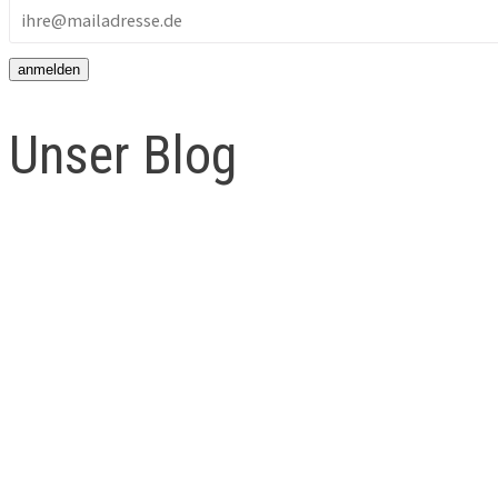
Unser Blog
Die eigene Verantwortung
1
Die „perfekte“ Mutter schei