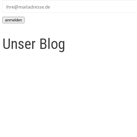
Unser Blog
Die eigene Verantwortung
1
Die „perfekte“ Mutter schei